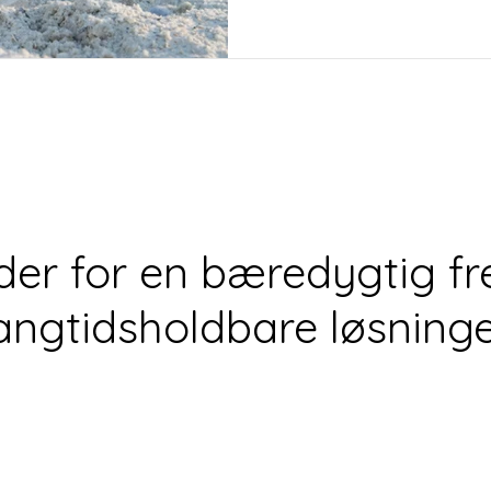
der for en bæredygtig fr
angtidsholdbare løsning