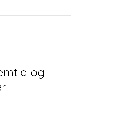
emtid og
er