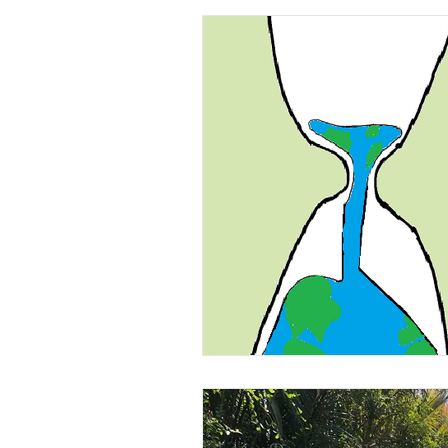
naturen
økosytemer