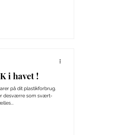
 i havet !
arer på dit plastikforbrug.
er desværre som svært-
lles...