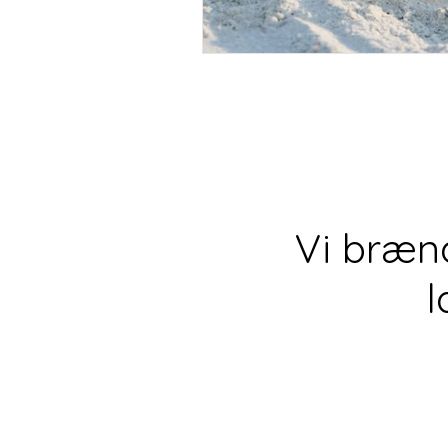
Vi bræn
l