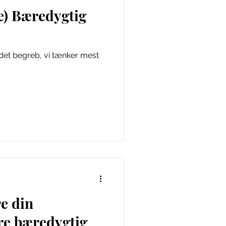
re) Bæredygtig
det begreb, vi tænker mest
re din
e bæredygtig