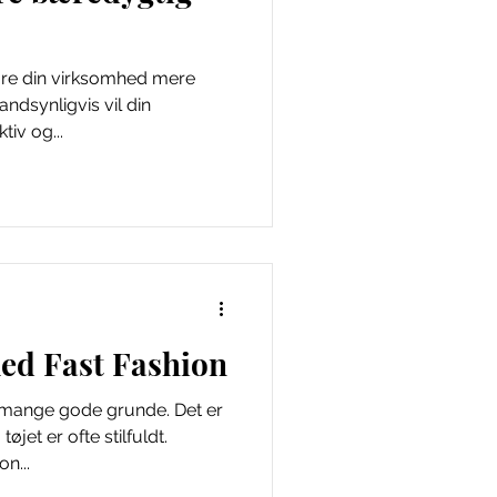
øre din virksomhed mere
ndsynligvis vil din
tiv og...
ed Fast Fashion
f mange gode grunde. Det er
øjet er ofte stilfuldt.
n...