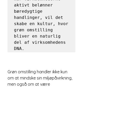
aktivt belønner 
bæredygtige 
handlinger, vil det 
skabe en kultur, hvor 
grøn omstilling 
bliver en naturlig 
del af virksomhedens 
DNA.
Grøn omstilling handler ikke kun 
om at mindske sin miljøpåvirkning, 
men også om at være 
konkurrencedygtig i fremtiden. De 
virksomheder, der forstår at 
håndtere disse barrierer proaktivt, 
vil stå stærkest i den grønne 
transformation.