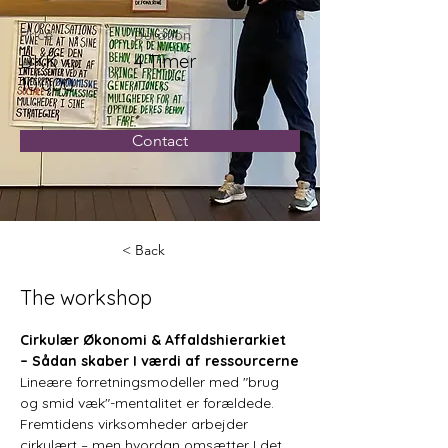
Price
Duration
DKK
4 Timer
10.000
Contact
< Back
The workshop
Cirkulær Økonomi & Affaldshierarkiet 
– Sådan skaber I værdi af ressourcerne
Lineære forretningsmodeller med "brug 
og smid væk"-mentalitet er forældede. 
Fremtidens virksomheder arbejder 
cirkulært – men hvordan omsætter I det 