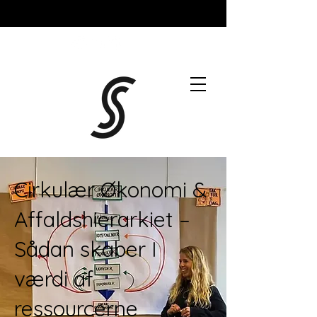
Cirkulær Økonomi &
Affaldshierarkiet –
Sådan skaber I
værdi af
ressourcerne