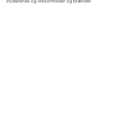
studerende og virksomheder og brænder
for at gøre bæredygtighed konkret og
relevant for alle.
We are passionate about
a sustainable future and
long-term solutions.
© 2035 by Turning Heads. Powered
and secured by
Wix